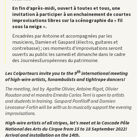
En fin d’après-midi, ouvert à toutes et tous, une
invitation à participer à un enchainement de courtes
improvisations libres sur la scénographie du « fil
sous la neige ».
Encadrées par Antoine et accompagnées par les
musiciens, Damien et Gaspard (électro, guitares et
contrebasse) ; ces moments d’improvisations seront
ouverts au public les samedi et dimanche dans le cadre
des JournéesEuropéennes du patrimoine.
th
Les Colporteurs invite you to the 9
international meeting
of high-wire artists, funambulists and tightrope dancers!
The meeting, led by
Agathe Olivier, Antoine Rigot, Olivier
Roustan and el maestro Ernesto Carlos Terri is open to artists
and students in training. Gaspard Panfiloff and Damien
Levasseur-Fortin will be with us to musically support the evening
improvisations.
High-wire artists of all stripes, let’s meet at la Cascade Pôle
National des Arts du Cirque from 15 to 18 September 2022!
Arrival and installation on the 14th.