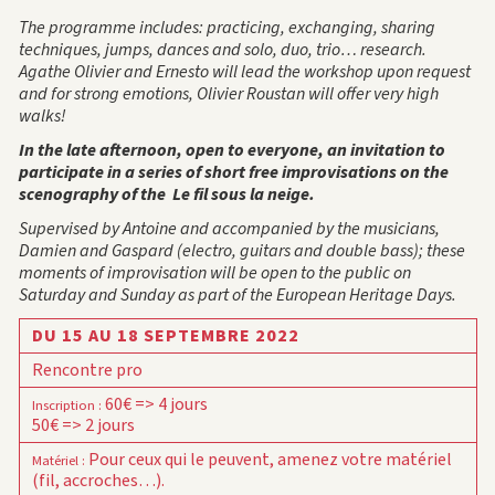
The programme includes: practicing, exchanging, sharing
techniques, jumps, dances and solo, duo, trio… research.
Agathe Olivier and Ernesto will lead the workshop upon request
and for strong emotions, Olivier Roustan will offer very high
walks!
In the late afternoon, open to everyone, an invitation to
participate in a series of short free improvisations on the
scenography of the
Le fil sous la neige.
Supervised by Antoine and accompanied by the musicians,
Damien and Gaspard (electro, guitars and double bass); these
moments of improvisation will be open to the public on
Saturday and Sunday as part of the European Heritage Days.
DU 15 AU 18 SEPTEMBRE 2022
Rencontre pro
60€ => 4 jours
Inscription
:
50€ => 2 jours
Pour ceux qui le peuvent, amenez votre matériel
Matériel
:
(fil, accroches…).