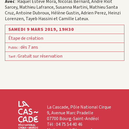
Avec
: Raquel Esteve Mora, Nicolas Bernard, André Riot
Sarcey, Mathieu Lafrance, Susanna Martini, Mathieu Santa
Cruz, Antoine Dubroux, Hélène Gustin, Adrien Perez, Heinzi
Lorenzen, Tayeb Hassini et Camille Lateux.
SAMEDI 9 MARS 2019,
19H30
Étape de création
dès 7 ans
Public
:
Gratuit sur réservation
Tarif
:
La Cascade, Pôle National Cirque
9, Avenue Marc Pradelle
07700 Bourg-Saint-Andéol
Tél : 04 75 54 40 46