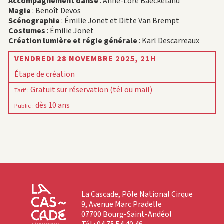
Accompagnement danse
: Anne-Lore Baeckeland
Magie
: Benoît Devos
Scénographie
: Émilie Jonet et Ditte Van Brempt
Costumes
: Émilie Jonet
Création lumière et régie générale
: Karl Descarreaux
VENDREDI 28 NOVEMBRE 2025,
21H
Étape de création
Gratuit sur réservation (tél ou mail)
Tarif
:
dès 10 ans
Public
:
La Cascade, Pôle National Cirque
9, Avenue Marc Pradelle
07700 Bourg-Saint-Andéol