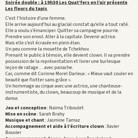
Soirée double : à 19h30 Les Quat’fers en l’air présente
Les fleurs du tapis
C’est l’histoire d’une femme.
Elle arrive aujourd’hui au glacial constat qu’elle a tout raté.
Elle a voulu s’émanciper. Quitter sa campagne pourrie.
Prendre son envol. Aller à la capitale. Devenir actrice.
Mais elle s’est écrasée en plein élan.
Un peu comme la mouette de Tchekhov.
Prenant le public à témoin, elle devient clown. Il va prendre
possession de la représentation et livrer une burlesque
leçon de ratage… avec panache.
Car, comme dit Corinne Morel Darleux : « Mieux vaut couler en
beauté que flotter sans grâce ».
Un hommage au cirque avec une actrice, une chanteuse-
instrumentiste, du clown, beaucoup de musique et de la
danse.
Jeu et conception
: Naïma Triboulet
Mise en scène
: Sarah Brahy
Musique et chant
: Jasmine Tamaz
Accompagnement et aide à l’écriture clown
: Xavier
Bouvier