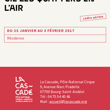
L’AIR
cadre aérien
DU 23 JANVIER AU 3 FÉVRIER 2017
Résidence
La Cascade, Pôle National Cirque
9, Avenue Marc Pradelle
07700 Bourg-Saint-Andéol
Tél : 04 75 54 40 46
Mail :
accueil@lacascade.org