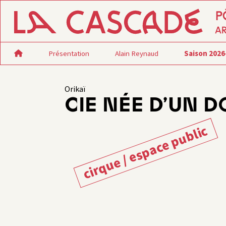
Présentation
Alain Reynaud
Saison 2026
Orikaï
CIE NÉE D’UN 
cirque / espace public