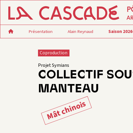
Présentation
Alain Reynaud
Saison 2026
Coproduction
Projet Symians
COLLECTIF SOU
MANTEAU
Mât chinois