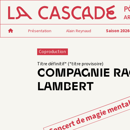
Présentation
Alain Reynaud
Saison 2026
Coproduction
Titre définitif* (*titre provisoire)
COMPAGNIE RA
LAMBERT
Concert de magie menta