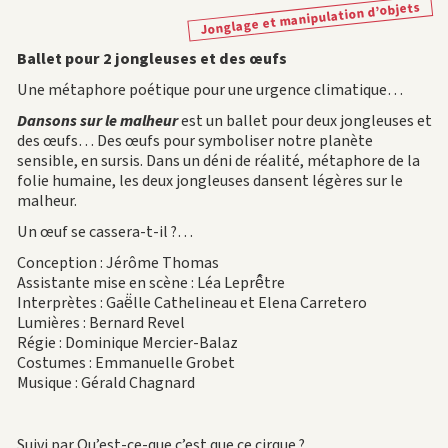
Jonglage et manipulation d’objets
Ballet pour 2 jongleuses et des œufs
Une métaphore poétique pour une urgence climatique…
Dansons sur le malheur
est un ballet pour deux jongleuses et
des œufs… Des œufs pour symboliser notre planète
sensible, en sursis. Dans un déni de réalité, métaphore de la
folie humaine, les deux jongleuses dansent légères sur le
malheur.
Un œuf se cassera-t-il ?…
Conception : Jérôme Thomas
Assistante mise en scène : Léa Leprê̂tre
Interprètes : Gaë̈lle Cathelineau et Elena Carretero
Lumières : Bernard Revel
Régie : Dominique Mercier-Balaz
Costumes : Emmanuelle Grobet
Musique : Gérald Chagnard
Suivi par Qu’est-ce-que c’est que ce cirque ?