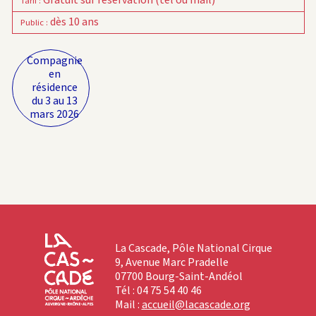
Gratuit sur réservation (tél ou mail)
Tarif
:
dès 10 ans
Public
:
Compagnie
en
résidence
du 3 au 13
mars 2026
La Cascade, Pôle National Cirque
9, Avenue Marc Pradelle
07700 Bourg-Saint-Andéol
Tél : 04 75 54 40 46
Mail :
accueil@lacascade.org