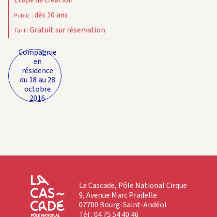
Étape de création
dès 10 ans
Public
:
Gratuit sur réservation
Tarif
:
Compagnie
en
résidence
du 18 au 28
octobre
2016
La Cascade, Pôle National Cirque
9, Avenue Marc Pradelle
07700 Bourg-Saint-Andéol
Tél : 04 75 54 40 46