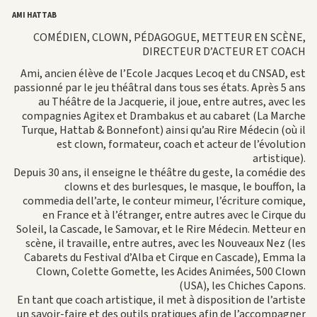
AMI HATTAB
COMÉDIEN, CLOWN, PÉDAGOGUE, METTEUR EN SCÈNE,
DIRECTEUR D’ACTEUR ET COACH
Ami, ancien élève de l’Ecole Jacques Lecoq et du CNSAD, est
passionné par le jeu théâtral dans tous ses états. Après 5 ans
au Théâtre de la Jacquerie, il joue, entre autres, avec les
compagnies Agitex et Drambakus et au cabaret (La Marche
Turque, Hattab & Bonnefont) ainsi qu’au Rire Médecin (où il
est clown, formateur, coach et acteur de l’évolution
artistique).
Depuis 30 ans, il enseigne le théâtre du geste, la comédie des
clowns et des burlesques, le masque, le bouffon, la
commedia dell’arte, le conteur mimeur, l’écriture comique,
en France et à l’étranger, entre autres avec le Cirque du
Soleil, la Cascade, le Samovar, et le Rire Médecin. Metteur en
scène, il travaille, entre autres, avec les Nouveaux Nez (les
Cabarets du Festival d’Alba et Cirque en Cascade), Emma la
Clown, Colette Gomette, les Acides Animées, 500 Clown
(USA), les Chiches Capons.
En tant que coach artistique, il met à disposition de l’artiste
un savoir-faire et des outils pratiques afin de l’accompagner