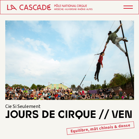
Cie Si Seulement
JOURS DE CIRQUE // VEN
Equilibre, mât chinois & danse