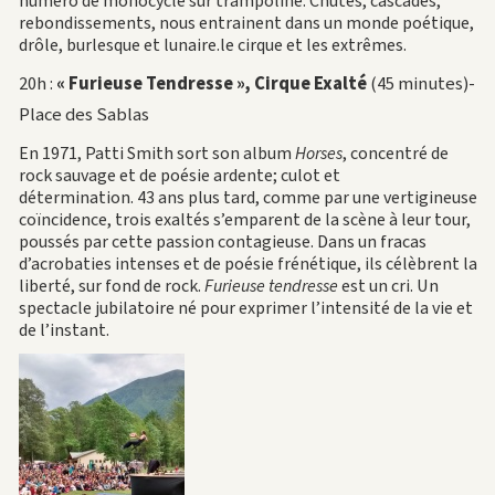
numéro de monocycle sur trampoline. Chutes, cascades,
rebondissements, nous entrainent dans un monde poétique,
drôle, burlesque et lunaire.le cirque et les extrêmes.
20h :
« Furieuse Tendresse », Cirque Exalté
(45 minutes)-
Place des Sablas
En 1971, Patti Smith sort son album
Horses
, concentré de
rock sauvage et de poésie ardente; culot et
détermination. 43 ans plus tard, comme par une vertigineuse
coïncidence, trois exaltés s’emparent de la scène à leur tour,
poussés par cette passion contagieuse. Dans un fracas
d’acrobaties intenses et de poésie frénétique, ils célèbrent la
liberté, sur fond de rock.
Furieuse tendresse
est un cri. Un
spectacle jubilatoire né pour exprimer l’intensité de la vie et
de l’instant.