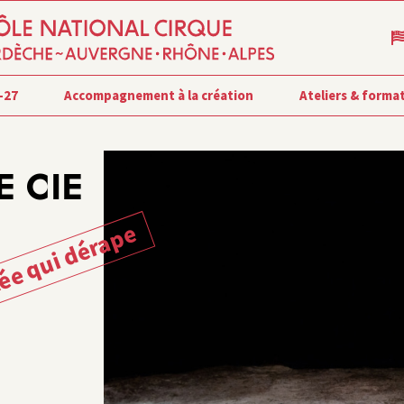
-27
Accompagnement à la création
Ateliers & forma
E CIE
lée qui dérape