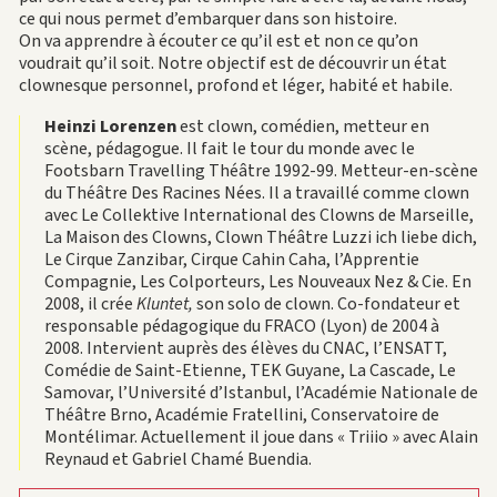
ce qui nous permet d’embarquer dans son histoire.
On va apprendre à écouter ce qu’il est et non ce qu’on
voudrait qu’il soit. Notre objectif est de découvrir un état
clownesque personnel, profond et léger, habité et habile.
Heinzi Lorenzen
est clown, comédien, metteur en
scène, pédagogue. Il fait le tour du monde avec le
Footsbarn Travelling Théâtre 1992-99. Metteur-en-scène
du Théâtre Des Racines Nées. Il a travaillé comme clown
avec Le Collektive International des Clowns de Marseille,
La Maison des Clowns, Clown Théâtre Luzzi ich liebe dich,
Le Cirque Zanzibar, Cirque Cahin Caha, l’Apprentie
Compagnie, Les Colporteurs, Les Nouveaux Nez & Cie. En
2008, il crée
Kluntet,
son solo de clown. Co-fondateur et
responsable pédagogique du FRACO (Lyon) de 2004 à
2008. Intervient auprès des élèves du CNAC, l’ENSATT,
Comédie de Saint-Etienne, TEK Guyane, La Cascade, Le
Samovar, l’Université d’Istanbul, l’Académie Nationale de
Théâtre Brno, Académie Fratellini, Conservatoire de
Montélimar. Actuellement il joue dans « Triiio » avec Alain
Reynaud et Gabriel Chamé Buendia.