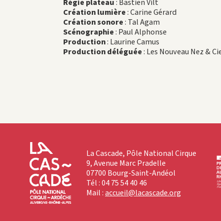
Régie plateau
: Bastien Vilt
Création lumière
: Carine Gérard
Création sonore
: Tal Agam
Scénographie
: Paul Alphonse
Production
: Laurine Camus
Production déléguée
: Les Nouveau Nez & Ci
La Cascade, Pôle National Cirque
9, Avenue Marc Pradelle
07700 Bourg-Saint-Andéol
Tél : 04 75 54 40 46
Mail :
accueil@lacascade.org