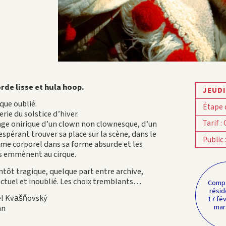
rde lisse et hula hoop.
JEUDI
que oublié.
Étape 
rie du solstice d’hiver.
Tarif
:
ge onirique d’un clown non clownesque, d’un
 espérant trouver sa place sur la scène, dans le
Public
sme corporel dans sa forme absurde et les
us emmènent au cirque.
tôt tragique, quelque part entre archive,
actuel et inoublié. Les choix tremblants…
Compa
résid
el Kvašňovský
17 fév
an
mar