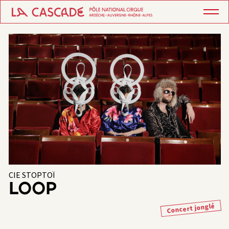
CIE STOPTOÏ
LOOP
Concert jonglé