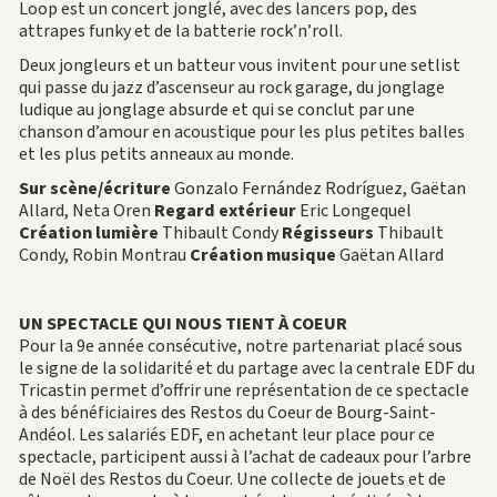
Loop est un concert jonglé, avec des lancers pop, des
attrapes funky et de la batterie rock’n’roll.
Deux jongleurs et un batteur vous invitent pour une setlist
qui passe du jazz d’ascenseur au rock garage, du jonglage
ludique au jonglage absurde et qui se conclut par une
chanson d’amour en acoustique pour les plus petites balles
et les plus petits anneaux au monde.
Sur scène/écriture
Gonzalo Fernández Rodríguez, Gaëtan
Allard, Neta Oren
Regard extérieur
Eric Longequel
Création lumière
Thibault Condy
Régisseurs
Thibault
Condy, Robin Montrau
Création musique
Gaëtan Allard
UN SPECTACLE QUI NOUS TIENT À COEUR
Pour la 9e année consécutive, notre partenariat placé sous
le signe de la solidarité et du partage avec la centrale EDF du
Tricastin permet d’offrir une représentation de ce spectacle
à des bénéficiaires des Restos du Coeur de Bourg-Saint-
Andéol. Les salariés EDF, en achetant leur place pour ce
spectacle, participent aussi à l’achat de cadeaux pour l’arbre
de Noël des Restos du Coeur. Une collecte de jouets et de