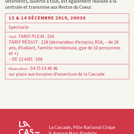
vêtements, ouverte à tous, est également réalisée à la
centrale et transmise aux Restos du Coeur.
13 & 14 DÉCEMBRE 2019,
20H30
Spectacle
TARIF PLEIN : 15€
Tarif
:
TARIF RÉDUIT : 12€ (demandeur d’emploi, RSA, – de 26
ans, étudiant, famille nombreuse, gpe de 10 personnes
et +)
– DE 12 ANS : 10€
04 75 54 40 46
Réservation
:
sur place aux horaires d’ouverture de la Cascade
La Cascade, Pôle National Cirque
9, Avenue Marc Pradelle