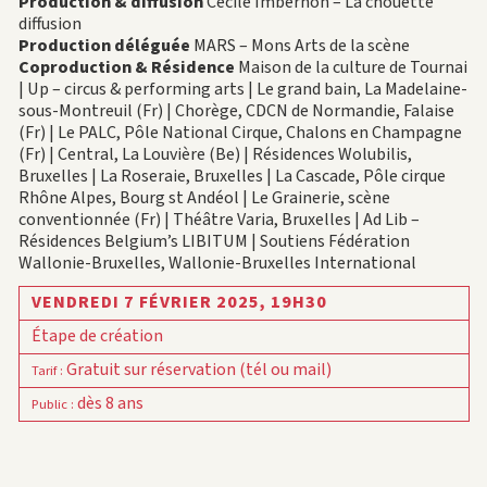
Production & diffusion
Cécile Imbernon – La chouette
diffusion
Production déléguée
MARS – Mons Arts de la scène
Coproduction & Résidence
Maison de la culture de Tournai
| Up – circus & performing arts | Le grand bain, La Madelaine-
sous-Montreuil (Fr) | Chorège, CDCN de Normandie, Falaise
(Fr) | Le PALC, Pôle National Cirque, Chalons en Champagne
(Fr) | Central, La Louvière (Be) | Résidences Wolubilis,
Bruxelles | La Roseraie, Bruxelles | La Cascade, Pôle cirque
Rhône Alpes, Bourg st Andéol | Le Grainerie, scène
conventionnée (Fr) | Théâtre Varia, Bruxelles | Ad Lib –
Résidences Belgium’s LIBITUM | Soutiens Fédération
Wallonie-Bruxelles, Wallonie-Bruxelles International
VENDREDI 7 FÉVRIER 2025,
19H30
Étape de création
Gratuit sur réservation (tél ou mail)
Tarif
:
dès 8 ans
Public
: