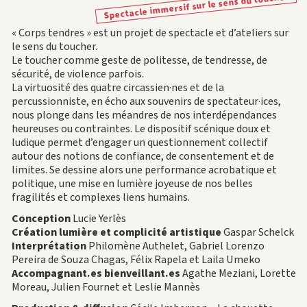
Spectacle immersif sur le sens du toucher͘
« Corps tendres » est un projet de spectacle et d’ateliers sur
le sens du toucher.
Le toucher comme geste de politesse, de tendresse, de
sécurité, de violence parfois.
La virtuosité des quatre circassien·nes et de la
percussionniste, en écho aux souvenirs de spectateur·ices,
nous plonge dans les méandres de nos interdépendances
heureuses ou contraintes. Le dispositif scénique doux et
ludique permet d’engager un questionnement collectif
autour des notions de confiance, de consentement et de
limites. Se dessine alors une performance acrobatique et
politique, une mise en lumière joyeuse de nos belles
fragilités et complexes liens humains.
Conception
Lucie Yerlès
Création lumière et complicité artistique
Gaspar Schelck
Interprétation
Philomène Authelet, Gabriel Lorenzo
Pereira de Souza Chagas, Félix Rapela et Laila Umeko
Accompagnant.es bienveillant.es
Agathe Meziani, Lorette
Moreau, Julien Fournet et Leslie Mannès