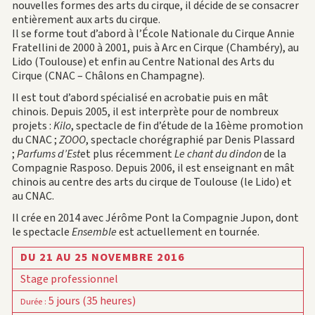
nouvelles formes des arts du cirque, il décide de se consacrer
entièrement aux arts du cirque.
Il se forme tout d’abord à l’École Nationale du Cirque Annie
Fratellini de 2000 à 2001, puis à Arc en Cirque (Chambéry), au
Lido (Toulouse) et enfin au Centre National des Arts du
Cirque (CNAC – Châlons en Champagne).
Il est tout d’abord spécialisé en acrobatie puis en mât
chinois. Depuis 2005, il est interprète pour de nombreux
projets :
Kilo
, spectacle de fin d’étude de la 16ème promotion
du CNAC ;
ZOOO
, spectacle chorégraphié par Denis Plassard
;
Parfums d’Est
et plus récemment
Le chant du dindon
de la
Compagnie Rasposo. Depuis 2006, il est enseignant en mât
chinois au centre des arts du cirque de Toulouse (le Lido) et
au CNAC.
Il crée en 2014 avec Jérôme Pont la Compagnie Jupon, dont
le spectacle
Ensemble
est actuellement en tournée.
DU 21 AU 25 NOVEMBRE 2016
Stage professionnel
5 jours (35 heures)
Durée
: