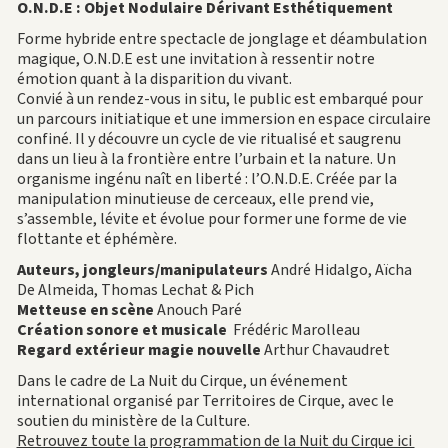
O.N.D.E : Objet Nodulaire Dérivant Esthétiquement
Forme hybride entre spectacle de jonglage et déambulation
magique, O.N.D.E est une invitation à ressentir notre
émotion quant à la disparition du vivant.
Convié à un rendez-vous in situ, le public est embarqué pour
un parcours initiatique et une immersion en espace circulaire
confiné. Il y découvre un cycle de vie ritualisé et saugrenu
dans un lieu à la frontière entre l’urbain et la nature. Un
organisme ingénu naît en liberté : l’O.N.D.E. Créée par la
manipulation minutieuse de cerceaux, elle prend vie,
s’assemble, lévite et évolue pour former une forme de vie
flottante et éphémère.
Auteurs, jongleurs/manipulateurs
André Hidalgo, Aïcha
De Almeida, Thomas Lechat & Pich
Metteuse en scène
Anouch Paré
Création sonore et musicale
Frédéric Marolleau
Regard extérieur magie nouvelle
Arthur Chavaudret
Dans le cadre de La Nuit du Cirque, un événement
international organisé par Territoires de Cirque, avec le
soutien du ministère de la Culture.
Retrouvez toute la programmation de la Nuit du Cirque ici