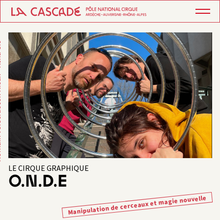
 - Ktha Cie
LE CIRQUE GRAPHIQUE
O.N.D.E
Manipulation de cerceaux et magie nouvelle