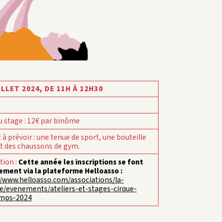
ILLET 2024,
DE 11H À 12H30
u stage
:
12€ par binôme
 à prévoir
:
une tenue de sport, une bouteille
et des chaussons de gym.
ption
:
Cette année les inscriptions se font
ement via la plateforme Helloasso :
//www.helloasso.com/associations/la-
e/evenements/ateliers-et-stages-cirque-
emps-2024