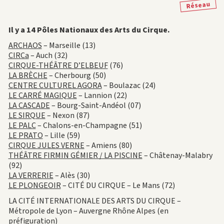
Réseau
Il y a 14 Pôles Nationaux des Arts du Cirque.
ARCHAOS
– Marseille (13)
CIRCa
– Auch (32)
CIRQUE-THÉÂTRE D’ELBEUF
(76)
LA BRÈCHE
– Cherbourg (50)
CENTRE CULTUREL AGORA
– Boulazac (24)
LE CARRÉ MAGIQUE
– Lannion (22)
LA CASCADE
– Bourg-Saint-Andéol (07)
LE SIRQUE
– Nexon (87)
LE PALC
– Chalons-en-Champagne (51)
LE PRATO
– Lille (59)
CIRQUE JULES VERNE
– Amiens (80)
THÉÂTRE FIRMIN GÉMIER / LA PISCINE
– Châtenay-Malabry
(92)
LA VERRERIE
– Alès (30)
LE PLONGEOIR
– CITÉ DU CIRQUE – Le Mans (72)
LA CITÉ INTERNATIONALE DES ARTS DU CIRQUE –
Métropole de Lyon – Auvergne Rhône Alpes (en
préfiguration)