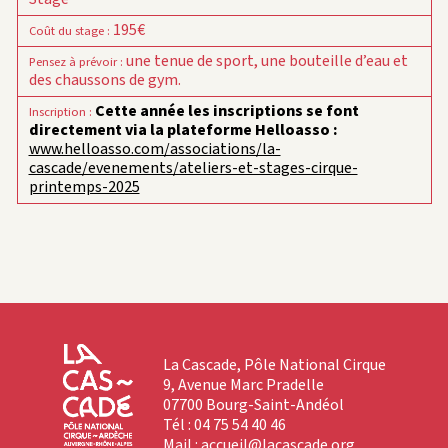
195€
Coût du stage
:
une tenue de sport, une bouteille d’eau et
Pensez à prévoir
:
des chaussons de gym.
Cette année les inscriptions se font
Inscription
:
directement via la plateforme Helloasso :
www.helloasso.com/associations/la-
cascade/evenements/ateliers-et-stages-cirque-
printemps-2025
La Cascade, Pôle National Cirque
9, Avenue Marc Pradelle
07700 Bourg-Saint-Andéol
Tél : 04 75 54 40 46
Mail :
accueil@lacascade.org