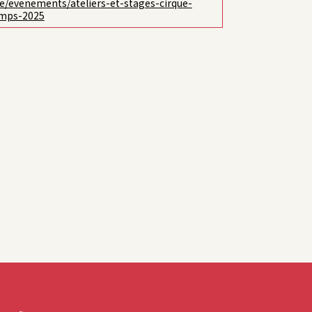
e/evenements/ateliers-et-stages-cirque-
emps-2025