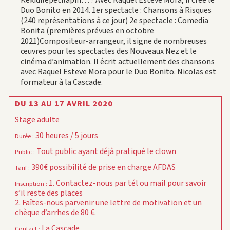
Kékidilepetilapin… ? Avec Raquel Esteve Mora, il crée le
Duo Bonito en 2014. 1er spectacle : Chansons à Risques
(240 représentations à ce jour) 2e spectacle : Comedia
Bonita (premières prévues en octobre
2021)Compositeur-arrangeur, il signe de nombreuses
œuvres pour les spectacles des Nouveaux Nez et le
cinéma d’animation. Il écrit actuellement des chansons
avec Raquel Esteve Mora pour le Duo Bonito. Nicolas est
formateur à la Cascade.
DU 13 AU 17 AVRIL 2020
Stage adulte
30 heures / 5 jours
Durée
:
Tout public ayant déjà pratiqué le clown
Public
:
390€ possibilité de prise en charge AFDAS
Tarif
:
1. Contactez-nous par tél ou mail pour savoir
Inscription
:
s’il reste des places
2. Faîtes-nous parvenir une lettre de motivation et un
chèque d’arrhes de 80 €.
La Cascade
Contact
: