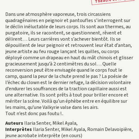
Dans une atmosphère vaporeuse, trois circassiens
quadragénaires en peignoir et pantoufles s’interrogent sur
le déclin inéluctable de leurs corps. Ils sont aux thermes, au
purgatoire, ils se racontent, se questionnent, rêvent et
délirent… Leurs carrières vont s’achever bientôt. Ils se
dépouillent de leur peignoir et retrouvent leur état d’antan,
jeune artiste au feu rouge lançant les quilles, ou corps
déployé comme un drapeau en haut du mât chinois et glisser
gracieusement jusqu’à 2 centimètres du sol… Quelle
reconversion peut être envisagée quand le corps fout le
camp, quand la peur de la chute prend le pas ? La poésie de
l’échec du clown est le dernier refuge, la décision volontaire
d’endurer les souffrances de la traction capillaire aussi est
une alternative. Ils sont prêts à tout pour briller encore et
mériter la scène. Voilà qu’un éphèbe entre en équilibre sur
les mains, qu’une Valkyrie valse dans les airs.
Tout n’est donc pas foutu !..
Auteurs
Ilaria Senter, Mikel Ayala,
Interprètes
Ilaria Senter, Mikel Ayala, Romain Delavoipière,
jeune acrobate interprète (en cours)