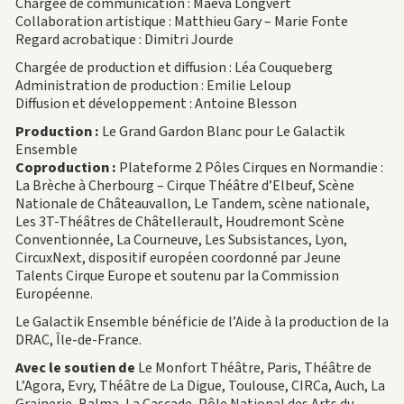
Chargée de communication : Maëva Longvert
Collaboration artistique : Matthieu Gary – Marie Fonte
Regard acrobatique : Dimitri Jourde
Chargée de production et diffusion : Léa Couqueberg
Administration de production : Emilie Leloup
Diffusion et développement : Antoine Blesson
Production :
Le Grand Gardon Blanc pour Le Galactik
Ensemble
Coproduction :
Plateforme 2 Pôles Cirques en Normandie :
La Brèche à Cherbourg – Cirque Théâtre d’Elbeuf, Scène
Nationale de Châteauvallon, Le Tandem, scène nationale,
Les 3T-Théâtres de Châtellerault, Houdremont Scène
Conventionnée, La Courneuve, Les Subsistances, Lyon,
CircuxNext, dispositif européen coordonné par Jeune
Talents Cirque Europe et soutenu par la Commission
Européenne.
Le Galactik Ensemble bénéficie de l’Aide à la production de la
DRAC, Île-de-France.
Avec le soutien de
Le Monfort Théâtre, Paris, Théâtre de
L’Agora, Evry, Théâtre de La Digue, Toulouse, CIRCa, Auch, La
Grainerie, Balma, La Cascade, Pôle National des Arts du