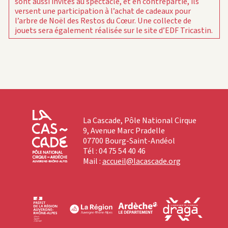
sont aussi invités au spectacle, et en contrepartie, ils
versent une participation à l’achat de cadeaux pour
l’arbre de Noël des Restos du Cœur. Une collecte de
jouets sera également réalisée sur le site d’EDF Tricastin.
La Cascade, Pôle National Cirque
9, Avenue Marc Pradelle
07700 Bourg-Saint-Andéol
Tél : 04 75 54 40 46
Mail :
accueil@lacascade.org