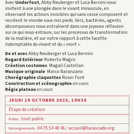
Avec
Underfoot
, Abby Neuberger et Luca Bernini nous
invitent à une plongée dans le vivant minuscule, en
observant les acteurs invisibles qui sans cesse composent et
recréent le monde sous nos pieds. Vers, bactéries, agents
décomposeurs nous entraînent dans une joyeuse réflexion
sur ce qui nous entoure, sur les processus de transformation
de la matière, et sur notre rapport à cette facette
indomptable du vivant et du « mort ».
De et avec
Abby Neuberger et Luca Bernini
Regard Extérieur
Roberto Magro
Création costumes
Magali Castellan
Musique originale
Marco Baranzano
Chorégraphie claquettes
Roser Font
Construction et scénographie
en cours
Régie plateau
en cour
s
JEUDI 19 OCTOBRE 2023,
19H30
Étape de création
tout public
Public
:
04 75 54 40 46 / accueil@lacascade.org
Renseignements
: