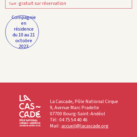
gratuit sur réservation
Tarif
:
Compagnie
en
résidence
du 10 au 21
octobre
2023
La Cascade, Pôle National Cirque
9, Avenue Marc Pradelle
07700 Bourg-Saint-Andéol
Tél : 04 75 54 40 46
Mail :
accueil@lacascade.org