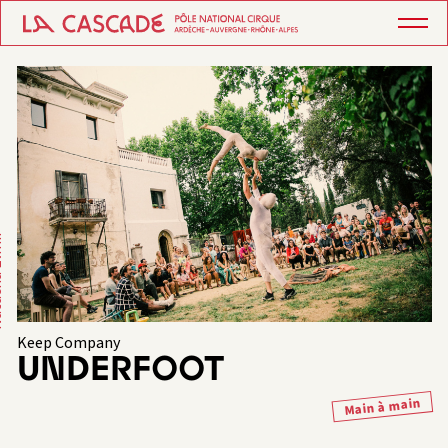
lmir
Keep Company
UNDERFOOT
Main à main