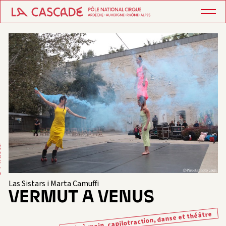
eta
Las Sistars i Marta Camuffi
VERMUT A VENUS
Main à main, capilotraction, danse et théâtre