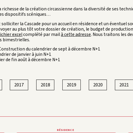
 la richesse de la création circassienne dans la diversité de ses techn
es dispositifs scéniques…
 solliciter la Cascade pour un accueil en résidence et un éventuel so
oyer au plus tôt votre dossier de création, le budget de production,
fichier excel
complété par mail
à cette adresse
. Nous traitons les 
s bimestrielles.
Construction du calendrier de sept à décembre N+1
ndrier de janvier à juin N+1
ier de fin août à décembre N+1
2017
2018
2019
2020
2021
RÉSIDENCE