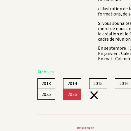
• Illustration de
formations, de s
Si vous souhaitez
merci de nous env
la création et
le 
cadre de réunion
En septembre : 
En janvier : Cale
En mai : Calendr
Archives :
2013
2014
2015
2016
×
2025
2026
RÉSIDENCE