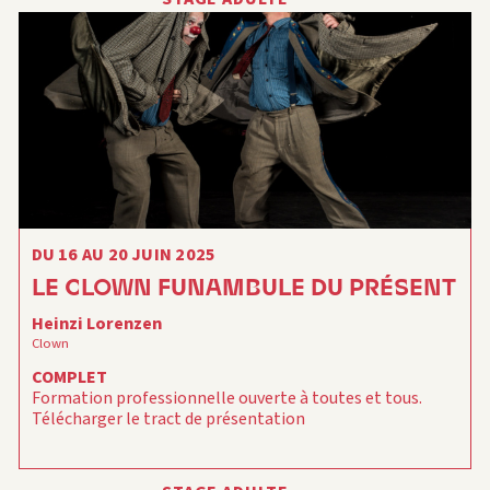
DU 16 AU 20 JUIN 2025
LE CLOWN FUNAMBULE DU PRÉSENT
Heinzi Lorenzen
Clown
COMPLET
Formation professionnelle ouverte à toutes et tous.
Télécharger le tract de présentation