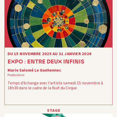
DU 15 NOVEMBRE 2025 AU 31 JANVIER 2026
EXPO : ENTRE DEUX INFINIS
Marie Salomé Le Guehennec
Plasticienne
Temps d’échange avec l’artiste samedi 15 novembre à
18h30 dans l
e cadre de la Nuit du Cirque.
STAGE