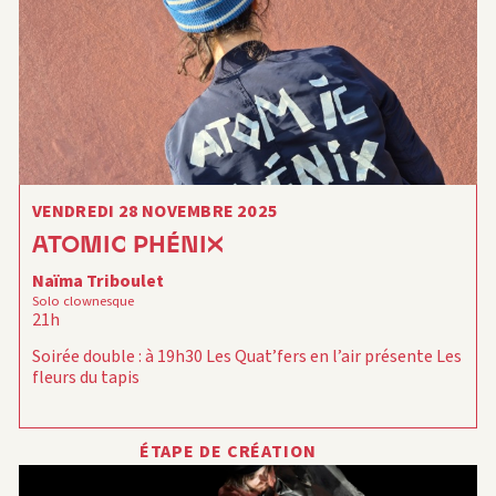
VENDREDI 28 NOVEMBRE 2025
ATOMIC PHÉNIX
Naïma Triboulet
Solo clownesque
21h
Soirée double : à 19h30 Les Quat’fers en l’air présente Les
fleurs du tapis
ÉTAPE DE CRÉATION