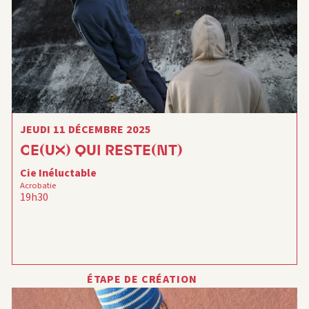
JEUDI 11 DÉCEMBRE 2025
CE(UX) QUI RESTE(NT)
Cie Inéluctable
Acrobatie
19h30
ÉTAPE DE CRÉATION