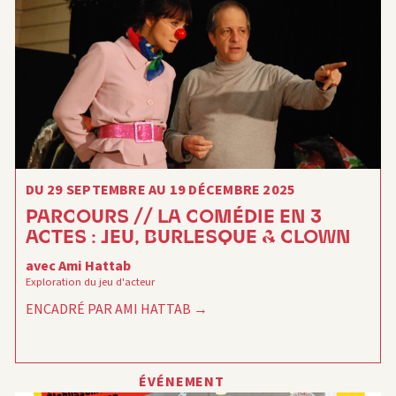
DU 29 SEPTEMBRE AU 19 DÉCEMBRE 2025
PARCOURS // LA COMÉDIE EN 3
ACTES : JEU, BURLESQUE & CLOWN
avec Ami Hattab
Exploration du jeu d'acteur
ENCADRÉ PAR AMI HATTAB
ÉVÉNEMENT