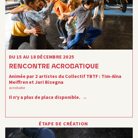
DU 15 AU 18 DÉCEMBRE 2025
RENCONTRE ACROBATIQUE
Animée par 2 artistes du Collectif TBTF : Tim-Aïna
Meiffren et Juri Bisegna
acrobatie
Il n’y a plus de place disponible.
ÉTAPE DE CRÉATION