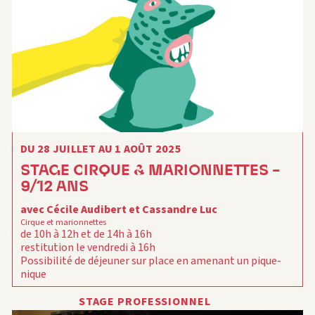
DU 28 JUILLET AU 1 AOÛT 2025
STAGE CIRQUE & MARIONNETTES –
9/12 ANS
avec Cécile Audibert et Cassandre Luc
Cirque et marionnettes
de 10h à 12h et de 14h à 16h
restitution le vendredi à 16h
Possibilité de déjeuner sur place en amenant un pique-
nique
En partenariat avec le METT (atelier de la marionnette)
STAGE PROFESSIONNEL