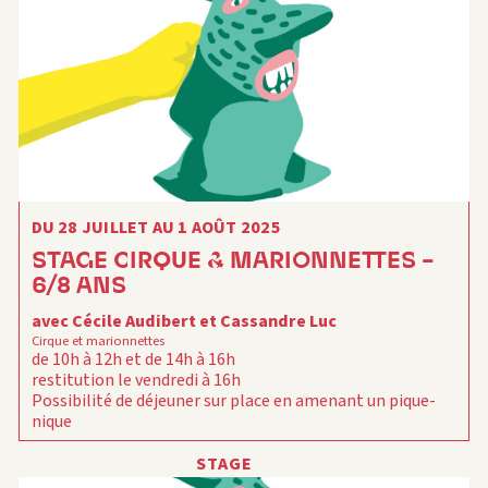
DU 28 JUILLET AU 1 AOÛT 2025
STAGE CIRQUE & MARIONNETTES –
6/8 ANS
avec Cécile Audibert et Cassandre Luc
Cirque et marionnettes
de 10h à 12h et de 14h à 16h
restitution le vendredi à 16h
Possibilité de déjeuner sur place en amenant un pique-
nique
En partenariat avec le METT (atelier de la marionnette)
STAGE