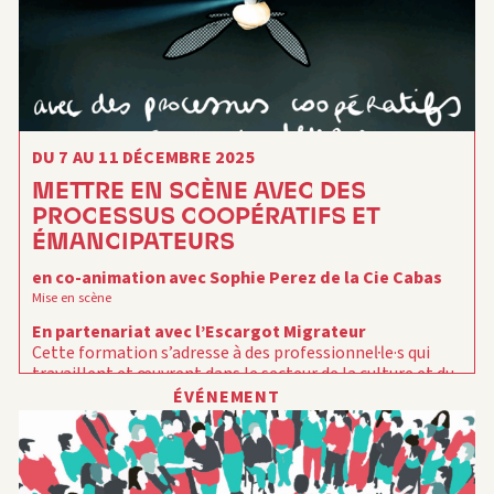
DU 7 AU 11 DÉCEMBRE 2025
METTRE EN SCÈNE AVEC DES
PROCESSUS COOPÉRATIFS ET
ÉMANCIPATEURS
en co-animation avec Sophie Perez de la Cie Cabas
Mise en scène
En partenariat avec l’Escargot Migrateur
Cette formation s’adresse à des professionnel·le·s qui
travaillent et œuvrent dans le secteur de la culture et du
spectacle vivant : metteur.ses en scène, artistes,
ÉVÉNEMENT
chargé.e.s de production, technicien·e·s, médiateur-rices,
programmateur-rices, administrateur-rices… qui
œuvrent à la mise en mouvement de groupe, de réseaux,
de collectifs ou d’habitants.