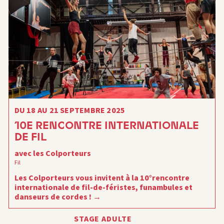
DU 18 AU 21 SEPTEMBRE 2025
10E RENCONTRE INTERNATIONALE
DE FIL
avec les Colporteurs
Fil
Les Colporteurs vous invitent à la 10°rencontre
internationale de fil-de-féristes, funambules et
danseurs de cordes !
STAGE ADULTE