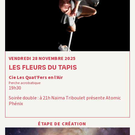
VENDREDI 28 NOVEMBRE 2025
LES FLEURS DU TAPIS
Cie Les Quat’Fers en l’Air
Perche acrobatique
19h30
Soirée double : à 21h Naïma Triboulet présente Atomic
Phénix
ÉTAPE DE CRÉATION