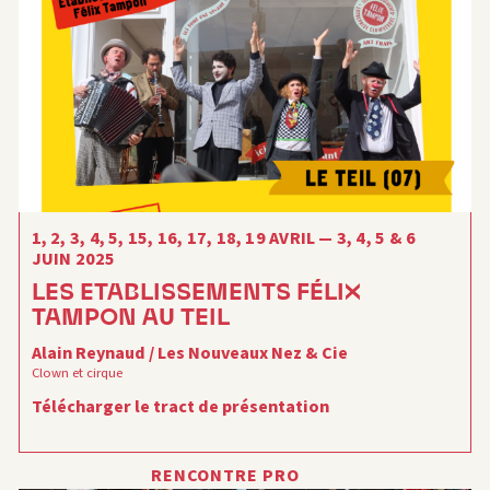
1, 2, 3, 4, 5, 15, 16, 17, 18, 19 AVRIL — 3, 4, 5 & 6
JUIN 2025
LES ETABLISSEMENTS FÉLIX
TAMPON AU TEIL
Alain Reynaud / Les Nouveaux Nez & Cie
Clown et cirque
Télécharger le tract de présentation
RENCONTRE PRO